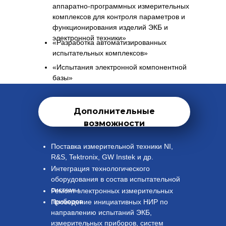
аппаратно-программных измерительных
комплексов для контроля параметров и
функционирования изделий ЭКБ и
электронной техники»
«Разработка автоматизированных
испытательных комплексов»
«Испытания электронной компонентной
базы»
Дополнительные
возможности
Поставка измерительной техники NI,
R&S, Tektronix, GW Instek и др.
Интеграция технологического
оборудования в состав испытательной
системы
Ремонт электронных измерительных
приборов
Проведение инициативных НИР по
направлению испытаний ЭКБ,
измерительных приборов, систем